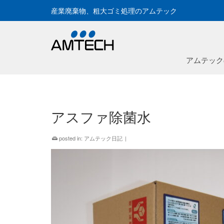
産業廃棄物、粗大ゴミ処理のアムテック
アムテック
アスファ除菌水
posted in:
アムテック日記
|