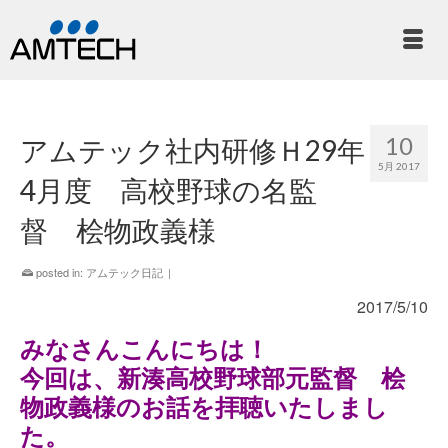
10
アムテック社内研修Ｈ29年
5月 2017
4月度 高校野球の名監
督 桧物政義様
posted in:
アムテック日記
|
2017/5/10
みなさんこんにちは！
今回は、新湊高校野球部元監督 桧
物政義様のお話を拝聴いたしまし
た。