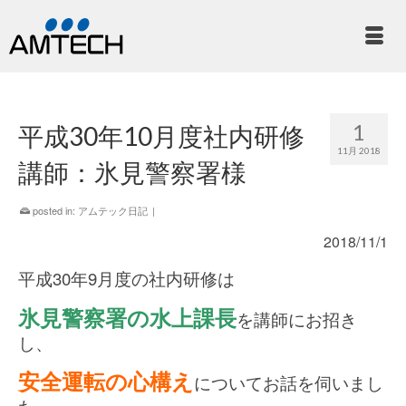
1
平成30年10月度社内研修
11月 2018
講師：氷見警察署様
posted in:
アムテック日記
|
2018/11/1
平成30年9月度の社内研修は
氷見警察署の水上課長
を講師にお招き
し、
安全運転の心構え
についてお話を伺いまし