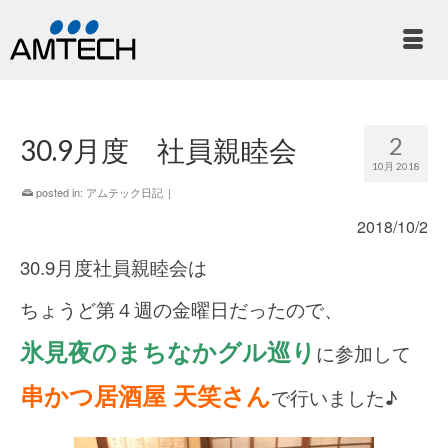
2
30.9月度 社員親睦会
10月 2018
posted in:
アムテック日記
|
2018/10/2
30.9月度社員親睦会は
ちょうど第４週の金曜日だったので、
氷見夜のまちなかグル巡り
に参加して
串かつ居酒屋 天笑さん
で行いました♪