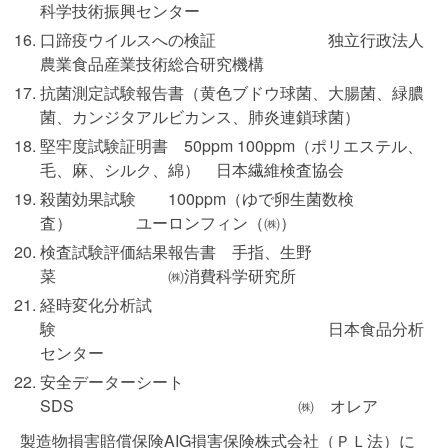
科学技術振興センター
口蹄疫ウイルスへの検証 独立行政法人
農業食品産業技術総合研究機構
抗菌測定試験報告書（黄色ブドウ球菌、大腸菌、緑膿
菌、カンジタアルビカンス、肺炎連鎖球菌）
堅牢度試験証明書 50ppm 100ppm（ポリエステル、
毛、麻、シルク、綿） 日本繊維検査協会
殺菌効果試験 100ppm（ゆで卵生菌数検
査） ユーロンフィン（㈱）
検査試験評価結果報告書 手指、生野
菜 ㈱消費科学研究所
経時変化分析試
験 日本食品分析
センター
安全データーシート
SDS ㈱ オレア
製造物損害賠償保険AIG損害保険株式会社（ＰＬ法）に