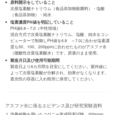
原料開示をしていること
次亜塩素酸ナトリウム（食品添加物殺菌料）・塩酸
（食品添加物）・純水
塩素濃度PH値を明記していること
PH値6.8～7.0（中性領域）
混合方式で次亜塩素酸ナトリウム、塩酸、純水をコン
ピューターで制御しPH値を6.8 ～7.0に合わせ塩素濃
度も50、100、200ppmに合わせたものがアスファ水
（微酸性次亜塩素酸水）です。原液のまま使用。
製造月日及び使用可能期間
製造日より6カ月間を目安にしてください。紫外線に
よって次亜塩素酸が分解され、効果がなくなります。
遮光性の容器に入れ暗所に保管してください。
アスファ水に係るエビデンス及び研究実験資料
培養細胞を用いたコロニー形成阻害試験 200ppm