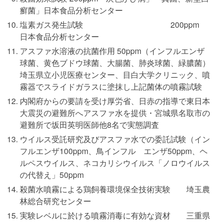
癬菌」日本食品分析センター
塩素ガス発生試験 200ppm
日本食品分析センター
アスファ水溶液の抗菌作用 50ppm（インフルエンザ
球菌、黄色ブドウ球菌、大腸菌、肺炎球菌、緑膿菌）
埼玉県立小児医療センター、目白大学クリニック、噴
霧器でスライドガラスに塗抹し上記菌体の噴霧試験
内閣府からの要請を受け厚労省、日赤の指導で東日本
大震災の避難所へアスファ水を提供・宮城県名取市の
避難所で坂田英明医師他8名で実態調査
ウイルス受託研究及びアスファ水での委託試験（イン
フルエンザ100ppm、鳥インフル エンザ50ppm、ヘ
ルペスウイルス、ネコカリシウイルス「ノロウイルス
の代替え」50ppm
殺菌水噴霧による鶏飼養環境保全技術実験 埼玉農
林総合研究センター
実験レベルに於ける噴霧消毒に有効な資材 三重県