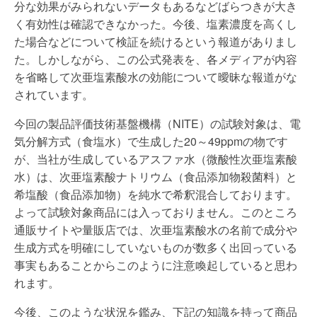
分な効果がみられないデータもあるなどばらつきが大き
く有効性は確認できなかった。今後、塩素濃度を高くし
た場合などについて検証を続けるという報道がありまし
た。しかしながら、この公式発表を、各メディアが内容
を省略して次亜塩素酸水の効能について曖昧な報道がな
されています。
今回の製品評価技術基盤機構（NITE）の試験対象は、電
気分解方式（食塩水）で生成した20～49ppmの物です
が、当社が生成しているアスファ水（微酸性次亜塩素酸
水）は、次亜塩素酸ナトリウム（食品添加物殺菌料）と
希塩酸（食品添加物）を純水で希釈混合しております。
よって試験対象商品には入っておりません。このところ
通販サイトや量販店では、次亜塩素酸水の名前で成分や
生成方式を明確にしていないものが数多く出回っている
事実もあることからこのように注意喚起していると思わ
れます。
今後、このような状況を鑑み、下記の知識を持って商品